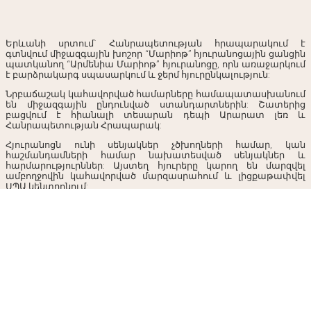
Երևանի սրտում` Հանրապետության հրապարակում է
գտնվում միջազգային խոշոր “Մարիոթ” հյուրանոցային ցանցին
պատկանող “Արմենիա Մարիոթ” հյուրանոցը, որն առաջարկում
է բարձրակարգ սպասարկում և ջերմ հյուրընկալություն:
Նրբաճաշակ կահավորված համարները համապատասխանում
են միջազգային ընդունված ստանդարտներին: Շատերից
բացվում է հիանալի տեսարան դեպի Արարատ լեռ և
Հանրապետության Հրապարակ:
Հյուրանոցն ունի սենյակներ չծխողների համար, կան
հաշմանդամների համար նախատեսված սենյակներ և
հարմարություրններ: Այստեղ հյուրերը կարող են մարզվել
ամբողջովին կահավորված մարզասրահում և լիցքաթափվել
ՍՊԱ կենտրոնում: