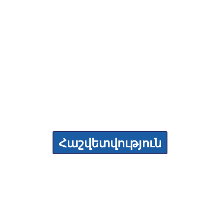
Համաժողով
կտեմբեր 2017 | Երևան, Հա
կալություն մասնակցությա
Հաշվետվություն