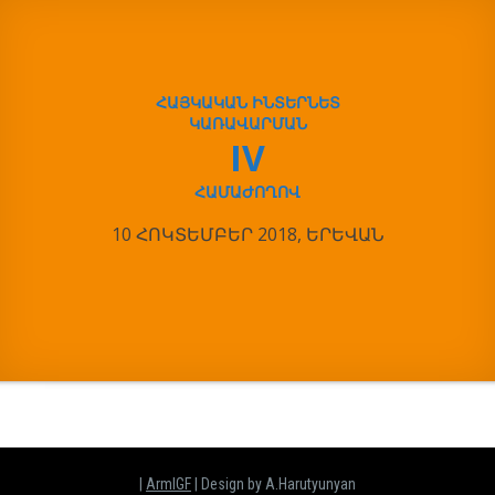
ՀԱՅԿԱԿԱՆ ԻՆՏԵՐՆԵՏ
ԿԱՌԱՎԱՐՄԱՆ
IV
ՀԱՄԱԺՈՂՈՎ
10 ՀՈԿՏԵՄԲԵՐ 2018, ԵՐԵՎԱՆ
|
ArmIGF
| Design by A.Harutyunyan