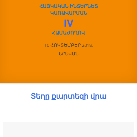
ՀԱՅԿԱԿԱՆ ԻՆՏԵՐՆԵՏ
ԿԱՌԱՎԱՐՄԱՆ
IV
ՀԱՄԱԺՈՂՈՎ
10 ՀՈԿՏԵՄԲԵՐ 2018,
ԵՐԵՎԱՆ
Տեղը քարտեզի վրա